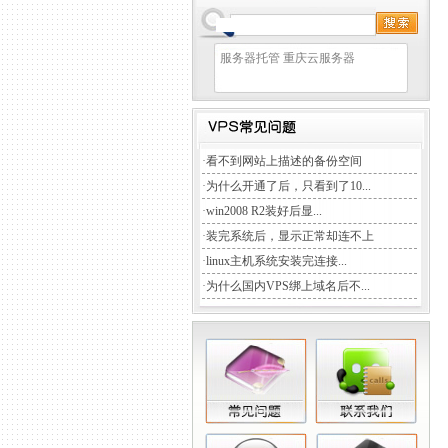
服务器托管
重庆云服务器
·
看不到网站上描述的备份空间
·
为什么开通了后，只看到了10...
·
win2008 R2装好后显...
·
装完系统后，显示正常却连不上
·
linux主机系统安装完连接...
·
为什么国内VPS绑上域名后不...