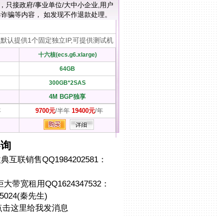
同配置，只接政府/事业单位/大中小企业,用户
诈骗等内容， 如发现不作退款处理。
默认提供1个固定独立IP,可提供测试机
十六核(ecs.g6.xlarge)
64GB
300GB*2SAS
4M BGP独享
年
9700元
/半年
19400元
/年
咨询
互联销售QQ1984202581：
带宽租用QQ1624347532：
5024(秦先生)