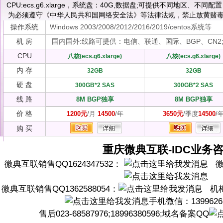
CPU:ecs.g6.xlarge，系统盘：40G,数据盘;可提供不同地区、不
为必须遵守《中华人民共和国网络安全法》等法律法规，禁止放黄赌毒
操作系统
Windows 2003/2008/2012/2016/2019/centos系统等
机 房
国内国外:线路可提供：电信、联通、国际、BGP、CN2;
CPU
八核(ecs.g6.xlarge)
八核(ecs.g6.xlarge)
内 存
32GB
32GB
硬 盘
300GB*2 SAS
300GB*2 SAS
线 路
8M BGP独享
8M BGP独享
价 格
1200元
/月
14500
/年
3650元
/季度
14500
/
购 买
重庆微典互联-IDC业务
微典互联销售QQ1624347532：
微典
微典互联销售QQ1362588054：
机柜大
手机微信：1399626
售后023-68587976;18996380596;域名备案QQ