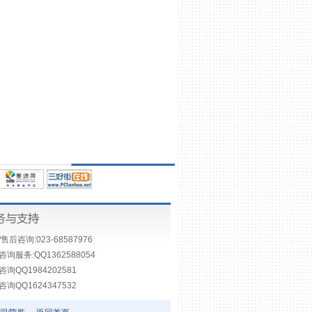
售后咨询:023-68587976
询服务:QQ1362588054
询QQ1984202581
询QQ1624347532