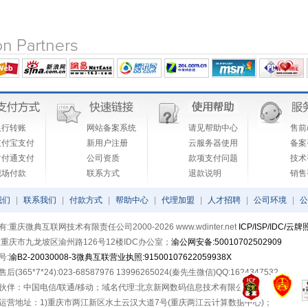
银行转账
网站备案系统
请见帮助中心
售前/
支付宝支付
新用户注册
云服务器使用
备案咨
财付通支付
公司资质
款项支付问题
技术咨
现场付款
联系方式
退款说明
销售咨
我们
|
联系我们
|
付款方式
|
帮助中心
|
代理加盟
|
人才招聘
|
公司环境
|
公
:重庆微典互联网技术有限责任公司2000-2026 www.wdinter.net
ICP/ISP/IDC/云牌
:重庆市九龙坡区渝州路126号12楼IDC办公室；
渝公网安备:50010702502909
号:
渝B2-20030008-3
微典互联营业执照:91500107622059938X
(365*7*24):023-68587976 13996265024(秦先生微信)QQ:1624347532
伙伴：中国电信/联通/移动；域名代理:北京新网数码信息技术有限公司
运营地址：1)重庆市两江新区水土云汉大道7号(重庆两江云计算数据中心)；