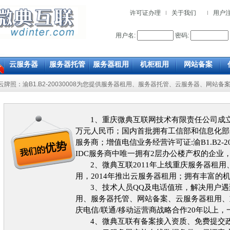
许可证办理
关于我们
用户
用户名:
密码:
云服务器
服务器托管
服务器租用
机柜租用
网站备案
/云牌照：渝B1.B2-20030008为您提供
服务器租用
、
服务器托管
、
云服务器
、
网站备
1、重庆微典互联网技术有限责任公司成立于2
万元人民币；国内首批拥有工信部和信息化部颁发:SP
服务商；增值电信业务经营许可证:渝B1.B2-2
IDC服务商中唯一拥有2层办公楼产权的企业，
2、微典互联2011年上线重庆服务器租
用，2014年推出云服务器租用；拥有丰富的
3、技术人员QQ及电话值班，解决用户
用、服务器托管、网站备案、云服务器租用、
庆电信/联通/移动运营商战略合作20年以上
4、微典互联有备案接入资质、免费提交